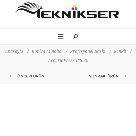
Anasayfa
/
Konica Minolta
/
Profesyonel Baskı
/
Renkli
/
AccurioPress C3080
ÖNCEKI ÜRÜN
SONRAKI ÜRÜN