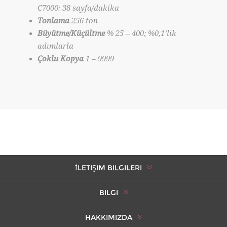
C7000: 38 sayfa/dakika
Tonlama
256 ton
Büyütme/Küçültme
% 25 – 400; %0,1’lik
adımlarla
Çoklu Kopya
1 – 9999
İLETIŞIM BILGILERI
BILGI
HAKKIMIZDA