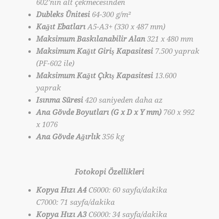
602’nin alt çekmecesinden
Dubleks Ünitesi
64-300 g/m²
Kağıt Ebatları
A5-A3+ (330 x 487 mm)
Maksimum Baskılanabilir Alan
321 x 480 mm
Maksimum Kağıt Giriş Kapasitesi
7.500 yaprak
(PF-602 ile)
Maksimum Kağıt Çıkış Kapasitesi
13.600
yaprak
Isınma Süresi
420 saniyeden daha az
Ana Gövde Boyutları (G x D x Y mm)
760 x 992
x 1076
Ana Gövde Ağırlık
356 kg
Fotokopi Özellikleri
Kopya Hızı A4
C6000: 60 sayfa/dakika
C7000: 71 sayfa/dakika
Kopya Hızı A3
C6000: 34 sayfa/dakika