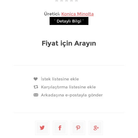
Üretici:
Konica Minolta
˅ Detaylı Bilgi ˅
Fiyat için Arayın