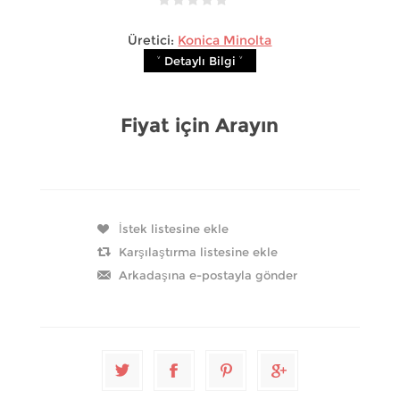
Üretici:
Konica Minolta
˅ Detaylı Bilgi ˅
Fiyat için Arayın