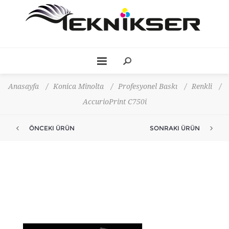
Anasayfa
/
Konica Minolta
/
Profesyonel Baskı
/
Renkli
/
AccurioPrint C750i
ÖNCEKI ÜRÜN
SONRAKI ÜRÜN