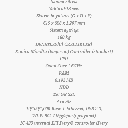
Isınma süresi
Yaklaşık18 sec.
Sistem boyutları (G x D x Y)
615 x 688 x 1,207 mm
Sistem ağırlığı
160 kg
DENETLEYİCİ ÖZELLİKLERİ
Konica Minolta (Emperon) Controller (standart)
CPU
Quad Core 1.6GHz
RAM
8,192 MB
HDD
256 GB SSD
Arayüz
10/100/1,000-Base-T-Ethernet, USB 2.0,
Wi-Fi 802.11b/g/n/ac (opsiyonel)
IC-420 internal EFI Fiery® controller (Fiery