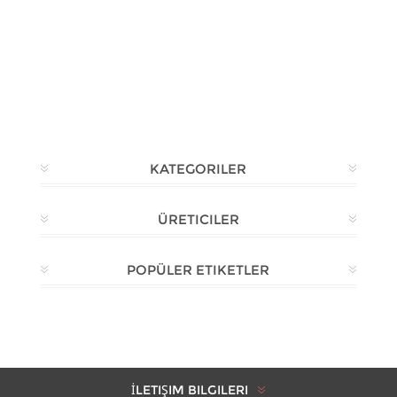
KATEGORILER
ÜRETICILER
POPÜLER ETIKETLER
İLETIŞIM BILGILERI