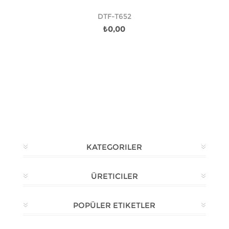
DTF-T652
₺0,00
KATEGORILER
ÜRETICILER
POPÜLER ETIKETLER