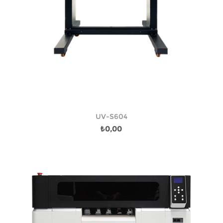
UV-S604
₺0,00