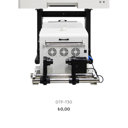
DTF-T30
₺0,00