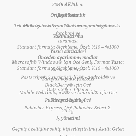
208 mm – 16 m
İŞ AKIŞI
Orijinal kalınlık
Açıklama
Tek tek belgelerin veya kümelerin eşzamanlı baskı,
Maksimum 0,8 mm (sert olmayan belgeler)
fotokopi ve
Yakınlaştırma
taraması
Standart formata ölçekleme. Özel: %10 – %1000
Yazıcı sürücüleri
Önceden ayarlanmış modlar
Microsoft® Windows® için Océ Geniş Format Yazıcı
Standart formata ölçekleme. Özel: %10 – %1000
Sürücüsü 2, Océ
Postscript® 3 sürücüsü, iOS®, Android® ve
Tarayıcı boyutu (GxDxY)
BlackBerry® için Océ
1097 x 308 x 140 mm
Mobile WebTools, iOS® ve Android® için Océ
Publisher Mobile, Océ
Tarayıcı ağırlığı
Publisher Express, Océ Publisher Select 2.
25 kg
İş yönetimi
Geçmiş özelliğine sahip kişiselleştirilmiş Akıllı Gelen