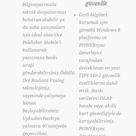
güvenlik
bilgisayarınızla
teknik dosyalarınızı
Gizli bilgileri
buluttan alabilir ya
korumak için
da saha çalışmaları
gömülü Windows 8
için ideal olan Océ
platformu ve
Publisher Mobile’i
POWERsync
kullanarak
denetleyici
yazıcınıza baskı
tarafından
isteği
desteklenen en yeni
gönderebilirsiniz.Ödüllü
FIPS 140-2 güvenlik
Océ Radiant Fusing
özelliklerini dahil
teknolojimiz
ettik. Baskı
sayesinde çalışmaya
verilerini DLAP
hemen
hesabı veya akıllı
başlayabilirsiniz:
kart güvenliğiyle de
Uykudan baskıya
koruyabilirsiniz.
yalnızca 40 saniyede
POWERsync
geçen cihaz,