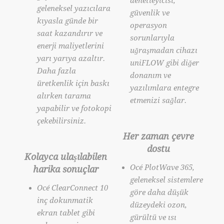
denetleyicisi,
geleneksel yazıcılara
güvenlik ve
kıyasla günde bir
operasyon
saat kazandırır ve
sorunlarıyla
enerji maliyetlerini
uğraşmadan cihazı
yarı yarıya azaltır.
uniFLOW gibi diğer
Daha fazla
donanım ve
üretkenlik için baskı
yazılımlara entegre
alırken tarama
etmenizi sağlar.
yapabilir ve fotokopi
çekebilirsiniz.
Her zaman çevre
dostu
Kolayca ulaşılabilen
Océ PlotWave 365,
harika sonuçlar
geleneksel sistemlere
Océ ClearConnect 10
göre daha düşük
inç dokunmatik
düzeydeki ozon,
ekran tablet gibi
gürültü ve ısı