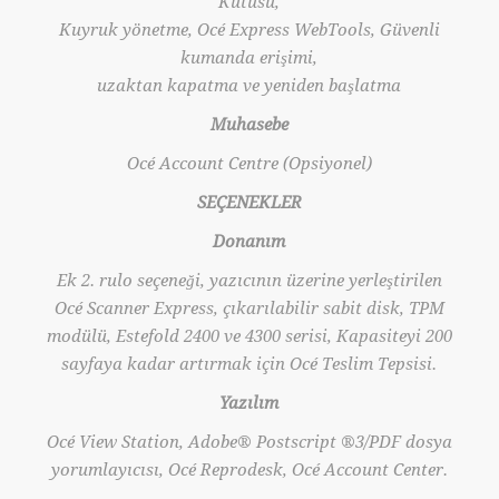
Kutusu,
Kuyruk yönetme, Océ Express WebTools, Güvenli
kumanda erişimi,
uzaktan kapatma ve yeniden başlatma
Muhasebe
Océ Account Centre (Opsiyonel)
SEÇENEKLER
Donanım
Ek 2. rulo seçeneği, yazıcının üzerine yerleştirilen
Océ Scanner Express, çıkarılabilir sabit disk, TPM
modülü, Estefold 2400 ve 4300 serisi, Kapasiteyi 200
sayfaya kadar artırmak için Océ Teslim Tepsisi.
Yazılım
Océ View Station, Adobe® Postscript ®3/PDF dosya
yorumlayıcısı, Océ Reprodesk, Océ Account Center.