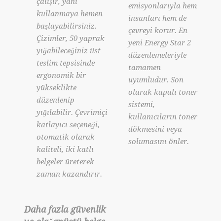
çalışır, yani
emisyonlarıyla hem
kullanmaya hemen
insanları hem de
başlayabilirsiniz.
çevreyi korur. En
Çizimler, 50 yaprak
yeni Energy Star 2
yığabileceğiniz üst
düzenlemeleriyle
teslim tepsisinde
tamamen
ergonomik bir
uyumludur. Son
yükseklikte
olarak kapalı toner
düzenlenip
sistemi,
yığılabilir. Çevrimiçi
kullanıcıların toner
katlayıcı seçeneği,
dökmesini veya
otomatik olarak
solumasını önler.
kaliteli, iki katlı
belgeler üreterek
zaman kazandırır.
Daha fazla güvenlik