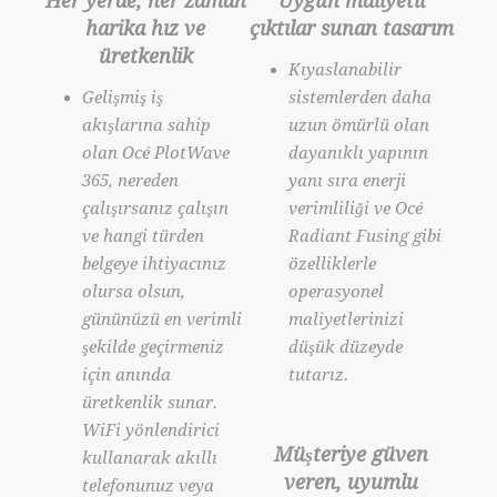
Her yerde, her zaman
Uygun maliyetli
harika hız ve
çıktılar sunan tasarım
üretkenlik
Kıyaslanabilir
Gelişmiş iş
sistemlerden daha
akışlarına sahip
uzun ömürlü olan
olan Océ PlotWave
dayanıklı yapının
365, nereden
yanı sıra enerji
çalışırsanız çalışın
verimliliği ve Océ
ve hangi türden
Radiant Fusing gibi
belgeye ihtiyacınız
özelliklerle
olursa olsun,
operasyonel
gününüzü en verimli
maliyetlerinizi
şekilde geçirmeniz
düşük düzeyde
için anında
tutarız.
üretkenlik sunar.
WiFi yönlendirici
Müşteriye güven
kullanarak akıllı
veren, uyumlu
telefonunuz veya