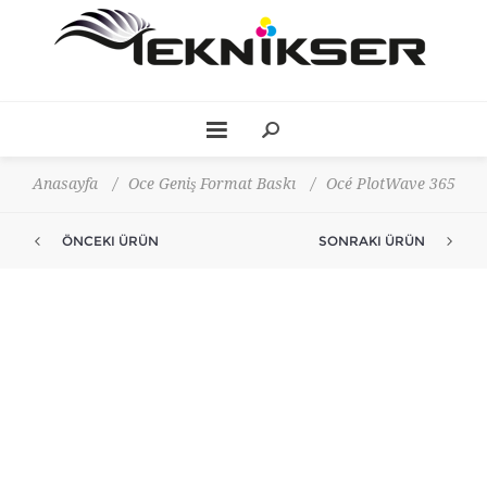
Anasayfa
/
Oce Geniş Format Baskı
/
Océ PlotWave 365
ÖNCEKI ÜRÜN
SONRAKI ÜRÜN