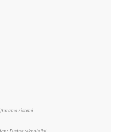
i/tarama sistemi
iant Fusing teknolojisi