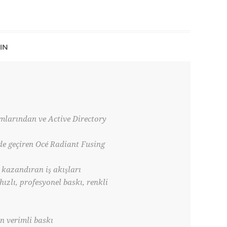
IN
amlarından ve Active Directory
e geçiren Océ Radiant Fusing
 kazandıran iş akışları
ızlı, profesyonel baskı, renkli
n verimli baskı