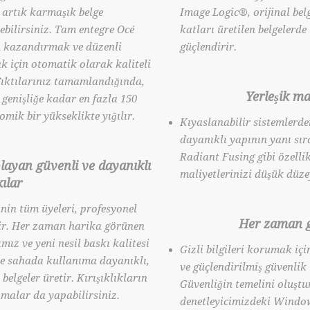
n artık karmaşık belge
Image Logic®, orijinal belg
ebilirsiniz. Tam entegre Océ
katları üretilen belgelerde
n kazandırmak ve düzenli
güçlendirir.
 için otomatik olarak kaliteli
 Çıktılarınız tamamlandığında,
Yerleşik ma
 genişliğe kadar en fazla 150
omik bir yükseklikte yığılır.
Kıyaslanabilir sistemlerd
dayanıklı yapının yanı sıra
Radiant Fusing gibi özelli
ğlayan güvenli ve dayanıklı
maliyetlerinizi düşük düze
ılar
nin tüm üyeleri, profesyonel
Her zaman 
tir. Her zaman harika görünen
mız ve yeni nesil baskı kalitesi
Gizli bilgileri korumak içi
de sahada kullanıma dayanıklı,
ve güçlendirilmiş güvenlik 
belgeler üretir. Kırışıklıkların
Güvenliğin temelini oluş
malar da yapabilirsiniz.
denetleyicimizdeki Windo