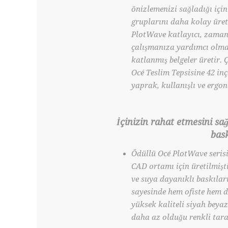
önizlemenizi sağladığı içi
gruplarını daha kolay üret
PlotWave katlayıcı, zama
çalışmanıza yardımcı olmak
katlanmış belgeler üretir.
Océ Teslim Tepsisine 42 inç
yaprak, kullanışlı ve ergon
İçinizin rahat etmesini sa
bask
Ödüllü Océ PlotWave serisi
CAD ortamı için üretilmiş
ve suya dayanıklı baskıları
sayesinde hem ofiste hem 
yüksek kaliteli siyah beyaz 
daha az olduğu renkli tara