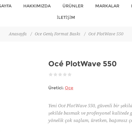
SAYFA
HAKKIMIZDA
ÜRÜNLER
MARKALAR
İLETİŞİM
Anasayfa
/
Oce Geniş Format Baskı
/
Océ PlotWave 550
Océ PlotWave 550
Üretici:
Oce
Yeni Océ PlotWave 550, güvenli bir şeki
şekilde basmak ve profesyonel kalitede g
yönelik çok sağlam, üretken, bağımsız ço