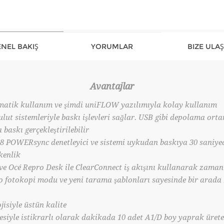
NEL BAKIŞ
YORUMLAR
BIZE ULAŞ
Avantajlar
matik kullanım ve şimdi uniFLOW yazılımıyla kolay kullanım
lut sistemleriyle baskı işlevleri sağlar. USB gibi depolama ort
 baskı gerçekleştirilebilir
8 POWERsync denetleyici ve sistemi uykudan baskıya 30 saniyed
tkenlik
2 ve Océ Repro Desk ile ClearConnect iş akışını kullanarak zaman
o fotokopi modu ve yeni tarama şablonları sayesinde bir arada h
jisiyle üstün kalite
tesiyle istikrarlı olarak dakikada 10 adet A1/D boy yaprak ürete