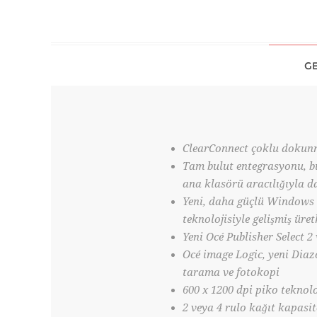
GE
ClearConnect çoklu dokun
Tam bulut entegrasyonu, bu
ana klasörü aracılığıyla da
Yeni, daha güçlü Windows 
teknolojisiyle gelişmiş üre
Yeni Océ Publisher Select 
Océ image Logic, yeni Diaz
tarama ve fotokopi
600 x 1200 dpi piko teknolo
2 veya 4 rulo kağıt kapasi