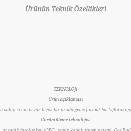
Ürünün Teknik Özellikleri
TEKNOLOJİ
Ürün açıklaması
ya sahip siyah beyaz hepsi bir arada geniş format baskı/fotokop
Görüntüleme teknolojisi
, organik fotoiletken (OPC), temiz kapalı toner sistemi, Océ Rad