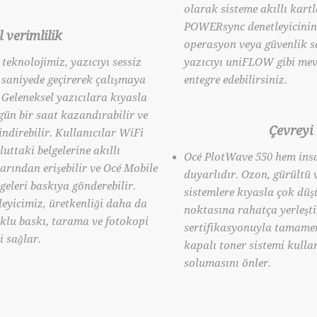
olarak sisteme akıllı kartl
POWERsync denetleyicinin 
verimlilik
operasyon veya güvenlik 
teknolojimiz, yazıcıyı sessiz
yazıcıyı uniFLOW gibi me
 saniyede geçirerek çalışmaya
entegre edebilirsiniz.
Geleneksel yazıcılara kıyasla
gün bir saat kazandırabilir ve
Çevreyi
indirebilir. Kullanıcılar WiFi
uttaki belgelerine akıllı
Océ PlotWave 550 hem insa
larından erişebilir ve Océ Mobile
duyarlıdır. Ozon, gürültü v
eleri baskıya gönderebilir.
sistemlere kıyasla çok düş
yicimiz, üretkenliği daha da
noktasına rahatça yerleşti
klu baskı, tarama ve fotokopi
sertifikasyonuyla tamame
i sağlar.
kapalı toner sistemi kulla
solumasını önler.