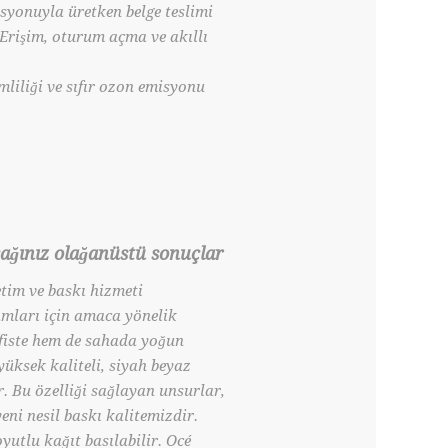
syonuyla üretken belge teslimi
 Erişim, oturum açma ve akıllı
liliği ve sıfır ozon emisyonu
ğınız olağanüstü sonuçlar
tim ve baskı hizmeti
amları için amaca yönelik
ofiste hem de sahada yoğun
üksek kaliteli, siyah beyaz
r. Bu özelliği sağlayan unsurlar,
eni nesil baskı kalitemizdir.
utlu kağıt basılabilir. Océ