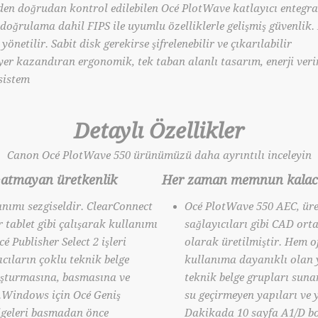
den doğrudan kontrol edilebilen Océ PlotWave katlayıcı entegra
i doğrulama dahil FIPS ile uyumlu özelliklerle gelişmiş güvenlik.
netilir. Sabit disk gerekirse şifrelenebilir ve çıkarılabilir
yer kazandıran ergonomik, tek taban alanlı tasarım, enerji verim
sistem
Detaylı Özellikler
Canon Océ PlotWave 550 ürünümüzü daha ayrıntılı inceleyin
şatmayan üretkenlik
Her zaman memnun kalaca
nımı sezgiseldir. ClearConnect
Océ PlotWave 550 AEC, üre
 tablet gibi çalışarak kullanımı
sağlayıcıları gibi CAD ort
cé Publisher Select 2 işleri
olarak üretilmiştir. Hem 
cıların çoklu teknik belge
kullanıma dayanıklı olan y
uşturmasına, basmasına ve
teknik belge grupları suna
.Windows için Océ Geniş
su geçirmeyen yapıları ve y
lgeleri basmadan önce
Dakikada 10 sayfa A1/D boy