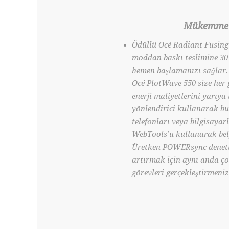
Mükemmel 
Ödüllü Océ Radiant Fusing 
moddan baskı teslimine 30
hemen başlamanızı sağlar. 
Océ PlotWave 550 size her 
enerji maliyetlerini yarıya 
yönlendirici kullanarak bul
telefonları veya bilgisayar
WebTools’u kullanarak belg
Üretken POWERsync denetle
artırmak için aynı anda ço
görevleri gerçekleştirmeniz