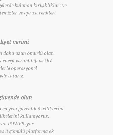
elerde bulunan kırışıklıkları ve
 temizler ve ayrıca renkleri
liyet verimi
en daha uzun ömürlü olan
 enerji verimliliği ve Océ
klerle operasyonel
yde tutarız.
güvende olun
n en yeni güvenlik özelliklerini
ilkelerini kullanıyoruz.
turan POWERsync
ws 8 gömülü platforma ek